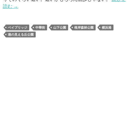
読む
→
ベイブリッジ
中華街
山下公園
根岸森林公園
横浜港
港の見える丘公園