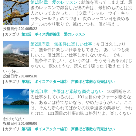
第1話4章 愛のレッスン
:
結論を言ってしまえば、最
後のレッスンで録音した彼の声は、最初のものとは別
人といってよかった。 （３章「シャル・ウイ・キャ
ッチボール？」のつづき） 次のレッスン日を決める
メールのやり取りで、彼はいつも、僕が与え...
投稿日付 2014/05/22
|
カテゴリ:
第1話 ボイス講師編① 愛のレッスン
第2話序章 無条件に楽しい仕事
:
今日は久しぶり
に、無条件に楽しい仕事をしてきた。 あ、いつも楽
しいよ。僕は楽しい仕事しかしないから。 でも、
「無条件に楽しい」というのは、そうそうあるわけじ
ゃない。 僕のような、読んだり喋ったり教えたりと
いう好...
投稿日付 2014/05/30
|
カテゴリ:
第2話 ボイスアクター編① 声優ほど素敵な商売はない
第2話1章 声優ほど素敵な商売はない
:
100回断られ
る仕事をしているのに、101回目のオファーを断るな
ら、あるいは待てないなら、やめたほうがいい。ここ
は、そんな断られてばかりの競争過多の業界だ。それ
だけに、101回目の仕事の味は格別だよ。楽しくない
わけがない...
投稿日付 2014/06/06
|
カテゴリ:
第2話 ボイスアクター編① 声優ほど素敵な商売はない