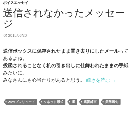
ボイスエッセイ
送信されなかったメッセー
ジ
2015/06/20
送信ボックスに保存されたまま置き去りにしたメール
って
あるよね。
投函されることなく机の引き出しに仕舞われたままの手紙
みたいに。
みなさんにも心当たりがあると思う。
続きを読む
→
24のプレリュード
ソネット形式
澱
罵詈雑言
美辞麗句