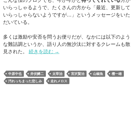
こんな僕のブログでも、今か今かと
待ってくれている
方が
いらっしゃるようで、たくさんの方から「最近、更新して
いらっしゃらないようですが…」というメッセージをいた
だいている。
多くは激励や安否を問うお便りだが、なかには以下のよう
な難詰調というか、語り人の無沙汰に対するクレームも散
見された。
続きを読む
→
中原中也
井伏鱒二
太宰治
宮沢賢治
山椒魚
檀一雄
汚れっちまった悲しみ
走れメロス