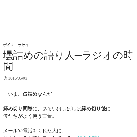
ボイスエッセイ
壜詰めの語り人─ラジオの時
間
2015/06/03
「いま、
缶詰め
なんだ」
締め切り間際
に、あるいはしばしば
締め切り後
に
僕たちがよく使う言葉。
メールや電話をくれた人に、