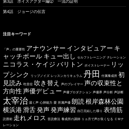
第3話 ボイスアクター編② 一流の証明
第4話 ジョージの伝言
注目キーワード
アナウンサー
インタビュアー
キ
「声」の重要性
ャッチボール
キュー出し
セルフトレーニング
ナレーション
ニコラス・ケイジ
バリトン
リッ
ボイストレーナー
丹田
プシンク
初
リップノイズ
レッスンカリキュラム
付属養成所
見読み
吹き替え
声の収束性と
吃音症
声のプレイヤー
方向性
声優デビュー
声優プロダクション
声優界
声分析
声診断
太宰治
朗読
根岸森林公園
届く声
心肺能力
愛
所属声優
横浜港
滑舌
発声
発声練習
表情筋
自己完結した喋り
走れメロス
読唇術
音読療法
養成所の講師
１ヵ月で声が良くなる
ＣＭナ
レーション