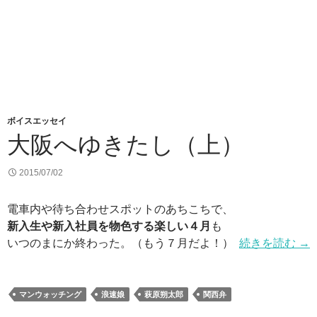
ボイスエッセイ
大阪へゆきたし（上）
2015/07/02
電車内や待ち合わせスポットのあちこちで、
新入生や新入社員を物色する楽しい４月
も
いつのまにか終わった。（もう７月だよ！）
続きを読む
→
マンウォッチング
浪速娘
萩原朔太郎
関西弁