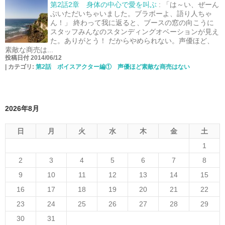
第2話2章 身体の中心で愛を叫ぶ
:
「は～い、ぜーん
ぶいただいちゃいました。ブラボーよ、語り人ちゃ
ん！」 終わって我に返ると、ブースの窓の向こうに
スタッフみんなのスタンディングオベーションが見え
た。ありがとう！ だからやめられない。声優ほど、
素敵な商売は...
投稿日付 2014/06/12
|
カテゴリ:
第2話 ボイスアクター編① 声優ほど素敵な商売はない
2026年8月
日
月
火
水
木
金
土
1
2
3
4
5
6
7
8
9
10
11
12
13
14
15
16
17
18
19
20
21
22
23
24
25
26
27
28
29
30
31