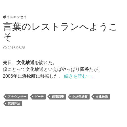
ボイスエッセイ
言葉のレストランへようこ
そ
2015/06/28
先日、
文化放送
を訪れた。
僕にとって文化放送といえばやっぱり
四谷
だが、
2006年に
浜松町
に移転した。
続きを読む
→
アナウンサー
ゲーテ
劇団四季
小林秀雄賞
文化放送
荒川洋治