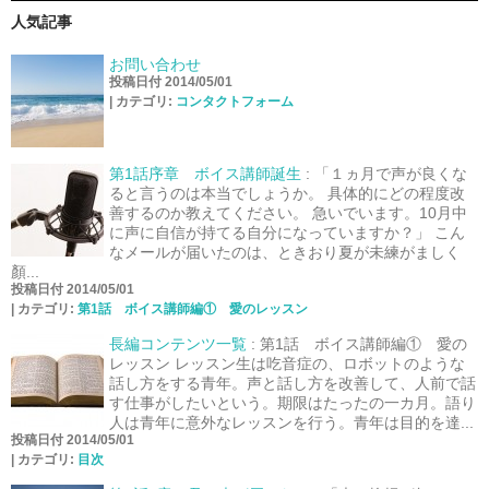
人気記事
お問い合わせ
投稿日付 2014/05/01
|
カテゴリ:
コンタクトフォーム
第1話序章 ボイス講師誕生
:
「１ヵ月で声が良くな
ると言うのは本当でしょうか。 具体的にどの程度改
善するのか教えてください。 急いでいます。10月中
に声に自信が持てる自分になっていますか？」 こん
なメールが届いたのは、ときおり夏が未練がましく
顏...
投稿日付 2014/05/01
|
カテゴリ:
第1話 ボイス講師編① 愛のレッスン
長編コンテンツ一覧
:
第1話 ボイス講師編① 愛の
レッスン レッスン生は吃音症の、ロボットのような
話し方をする青年。声と話し方を改善して、人前で話
す仕事がしたいという。期限はたったの一カ月。語り
人は青年に意外なレッスンを行う。青年は目的を達...
投稿日付 2014/05/01
|
カテゴリ:
目次