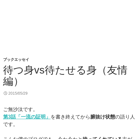
ブックエッセイ
待つ身vs待たせる身（友情
編）
2015/05/29
ご無沙汰です。
第
3
話「一流の証明」
を書き終えてから
腑抜け状態
の語り人
です。