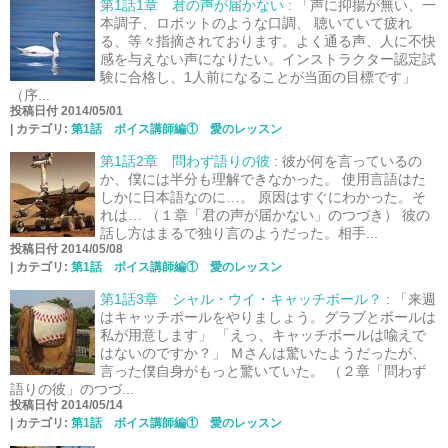
第1話1章 君の声が届かない
:
「声に抑揚が無い、一
本調子、ロボットのような口調、 聴いていて疲れ
る、等々指摘されております。よく通る声、人に不快
感を与えない声になりたい。インストラクター認定試
験に合格し、1人前になることが当面の目標です」
（序...
投稿日付 2014/05/01
|
カテゴリ:
第1話 ボイス講師編① 愛のレッスン
第1話2章 問わず語りの彼
:
彼が何を言っているの
か、僕には半分も理解できなかった。 使用言語はた
しかに日本語なのに…。 原因はすぐにわかった。そ
れは… （１章「君の声が届かない」のつづき） 彼の
話し方はまるで独り言のようだった。相手...
投稿日付 2014/05/08
|
カテゴリ:
第1話 ボイス講師編① 愛のレッスン
第1話3章 シャル・ウイ・キャッチボール？
:
「来週
はキャッチボールをやりましょう。グラブとボールは
私が用意します」 「えっ、キャッチボールは喩えで
はないのですか？」 Ｍさんは驚いたようだったが、
言った僕自身がもっと驚いていた。 （２章「問わず
語りの彼」のつづ...
投稿日付 2014/05/14
|
カテゴリ:
第1話 ボイス講師編① 愛のレッスン