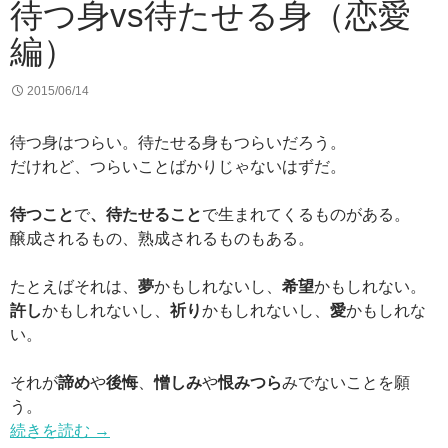
待つ身vs待たせる身（恋愛
編）
2015/06/14
待つ身はつらい。待たせる身もつらいだろう。
だけれど、つらいことばかりじゃないはずだ。
待つこと
で
、待たせること
で生まれてくるものがある。
醸成されるもの、熟成されるものもある。
たとえばそれは、
夢
かもしれないし、
希望
かもしれない。
許し
かもしれないし、
祈り
かもしれないし、
愛
かもしれな
い。
それが
諦め
や
後悔
、
憎しみ
や
恨みつら
みでないことを願
う。
続きを読む
→