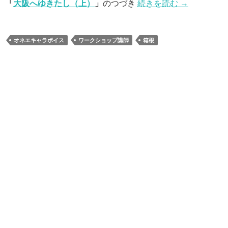
「
大阪へゆきたし（上）
」
のつづき
続きを読む
→
オネエキャラボイス
ワークショップ講師
箱根