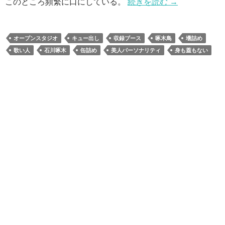
このところ頻繁に口にしている。
続きを読む
→
オープンスタジオ
キュー出し
収録ブース
啄木鳥
壜詰め
歌い人
石川啄木
缶詰め
美人パーソナリティ
身も蓋もない