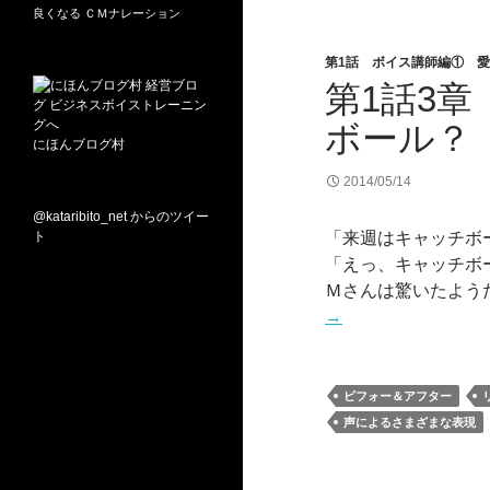
良くなる
ＣＭナレーション
第1話 ボイス講師編① 
第1話3
ボール？
にほんブログ村
2014/05/14
@kataribito_net からのツイー
ト
「来週はキャッチボ
「えっ、キャッチボ
Ｍさんは驚いたよう
→
ビフォー＆アフター
声によるさまざまな表現