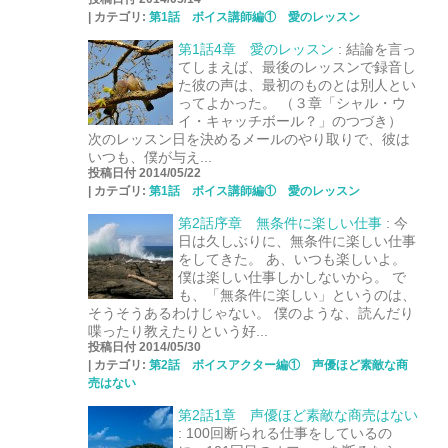
|
カテゴリ:
第1話 ボイス講師編① 愛のレッスン
第1話4章 愛のレッスン
:
結論を言っ
てしまえば、最後のレッスンで録音し
た彼の声は、最初のものとは別人とい
ってよかった。 （３章「シャル・ウ
イ・キャッチボール？」のつづき）
次のレッスン日を決めるメールのやり取りで、彼は
いつも、僕が与え...
投稿日付 2014/05/22
|
カテゴリ:
第1話 ボイス講師編① 愛のレッスン
第2話序章 無条件に楽しい仕事
:
今
日は久しぶりに、無条件に楽しい仕事
をしてきた。 あ、いつも楽しいよ。
僕は楽しい仕事しかしないから。 で
も、「無条件に楽しい」というのは、
そうそうあるわけじゃない。 僕のような、読んだり
喋ったり教えたりという好...
投稿日付 2014/05/30
|
カテゴリ:
第2話 ボイスアクター編① 声優ほど素敵な商
売はない
第2話1章 声優ほど素敵な商売はない
:
100回断られる仕事をしているの