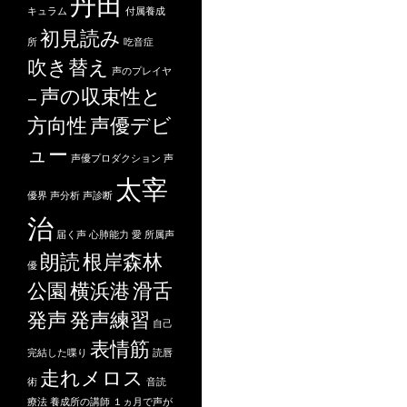
丹田
キュラム
付属養成
初見読み
所
吃音症
吹き替え
声のプレイヤ
声の収束性と
ー
方向性
声優デビ
ュー
声優プロダクション
声
太宰
優界
声分析
声診断
治
届く声
心肺能力
愛
所属声
朗読
根岸森林
優
公園
横浜港
滑舌
発声
発声練習
自己
表情筋
完結した喋り
読唇
走れメロス
術
音読
療法
養成所の講師
１ヵ月で声が