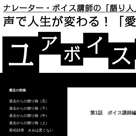
検索
声で人生が変わる！「愛と再生」のボイス・ストー
あなたは自分の「声」が好きです
最近の投稿
か？ あなたは「声」で損をしてい
ませんか？
過去からの贈り物（完）
過去からの贈り物（下）
第1話 ボイス講師
過去からの贈り物（中）
過去からの贈り物（上）
第4話6章 きみは悪くない