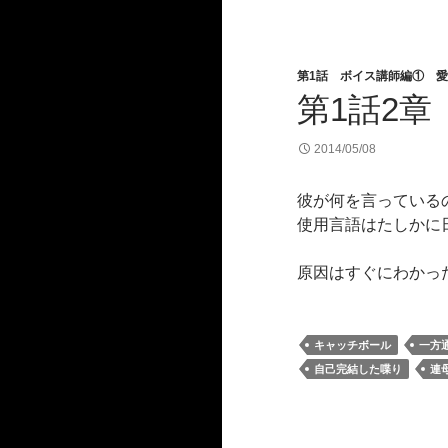
第1話 ボイス講師編① 
第1話2
2014/05/08
彼が何を言っている
使用言語はたしかに
原因はすぐにわかっ
キャッチボール
一方
自己完結した喋り
連