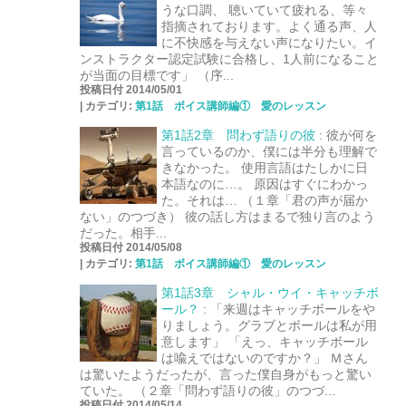
うな口調、 聴いていて疲れる、等々
指摘されております。よく通る声、人
に不快感を与えない声になりたい。イ
ンストラクター認定試験に合格し、1人前になること
が当面の目標です」 （序...
投稿日付 2014/05/01
|
カテゴリ:
第1話 ボイス講師編① 愛のレッスン
第1話2章 問わず語りの彼
:
彼が何を
言っているのか、僕には半分も理解で
きなかった。 使用言語はたしかに日
本語なのに…。 原因はすぐにわかっ
た。それは… （１章「君の声が届か
ない」のつづき） 彼の話し方はまるで独り言のよう
だった。相手...
投稿日付 2014/05/08
|
カテゴリ:
第1話 ボイス講師編① 愛のレッスン
第1話3章 シャル・ウイ・キャッチボ
ール？
:
「来週はキャッチボールをや
りましょう。グラブとボールは私が用
意します」 「えっ、キャッチボール
は喩えではないのですか？」 Ｍさん
は驚いたようだったが、言った僕自身がもっと驚い
ていた。 （２章「問わず語りの彼」のつづ...
投稿日付 2014/05/14