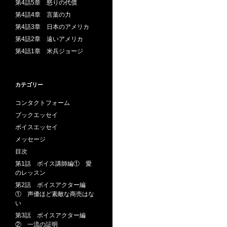
第4話5章 怒りの代償
第4話4章 言葉の力
第4話3章 日本のアメリカ
第4話2章 遠いアメリカ
第4話1章 米兵ジョージ
カテゴリー
コンタクトフォーム
ブックエッセイ
ボイスエッセイ
メッセージ
目次
第1話 ボイス講師編① 愛
のレッスン
第2話 ボイスアクター編
① 声優ほど素敵な商売はな
い
第3話 ボイスアクター編
② 一流の証明