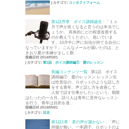
|
カテゴリ:
コンタクトフォーム
第1話序章 ボイス講師誕生
:
「１ヵ
月で声が良くなると言うのは本当でし
ょうか。 具体的にどの程度改善する
のか教えてください。 急いでいま
す。10月中に声に自信が持てる自分に
なっていますか？」 こんなメールが届いたのは、と
きおり夏が未練がましく顏...
投稿日付 2014/05/01
|
カテゴリ:
第1話 ボイス講師編① 愛のレッスン
長編コンテンツ一覧
:
第1話 ボイス
講師編① 愛のレッスン レッスン生
は吃音症の、ロボットのような話し方
をする青年。声と話し方を改善して、
人前で話す仕事がしたいという。期限
はたったの一カ月。語り人は青年に意外なレッスン
を行う。青年は目的を達...
投稿日付 2014/05/01
|
カテゴリ:
目次
第1話1章 君の声が届かない
:
「声に
抑揚が無い、一本調子、ロボットのよ