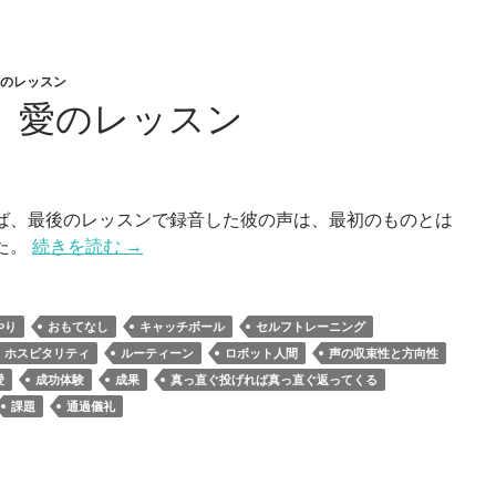
愛のレッスン
章 愛のレッスン
ば、最後のレッスンで録音した彼の声は、最初のものとは
た。
続きを読む
→
やり
おもてなし
キャッチボール
セルフトレーニング
ホスピタリティ
ルーティーン
ロボット人間
声の収束性と方向性
愛
成功体験
成果
真っ直ぐ投げれば真っ直ぐ返ってくる
課題
通過儀礼