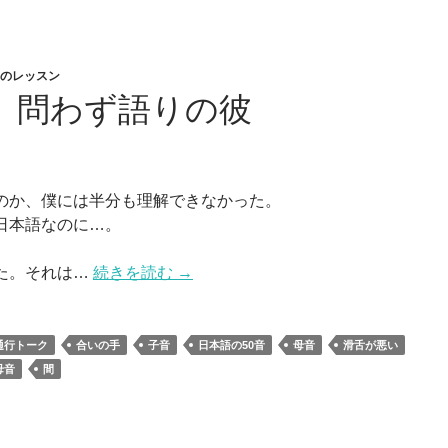
愛のレッスン
章 問わず語りの彼
のか、僕には半分も理解できなかった。
日本語なのに…。
た。それは…
続きを読む
→
通行トーク
合いの手
子音
日本語の50音
母音
滑舌が悪い
母音
間