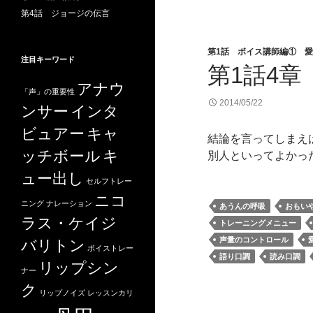
第4話 ジョージの伝言
第1話 ボイス講師編① 
注目キーワード
第1話4
アナウ
「声」の重要性
2014/05/22
ンサー
インタ
ビュアー
キャ
結論を言ってしまえ
ッチボール
キ
別人といってよかっ
ュー出し
セルフトレー
ニコ
ニング
ナレーション
あうんの呼吸
おもい
ラス・ケイジ
トレーニングメニュー
声量のコントロール
バリトン
ボイストレー
語り口調
読み口調
リップシン
ナー
ク
リップノイズ
レッスンカリ