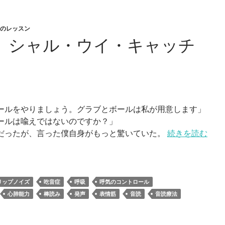
愛のレッスン
章 シャル・ウイ・キャッチ
ールをやりましょう。グラブとボールは私が用意します」
ールは喩えではないのですか？」
だったが、言った僕自身がもっと驚いていた。
続きを読む
リップノイズ
吃音症
呼吸
呼気のコントロール
心肺能力
棒読み
発声
表情筋
音読
音読療法