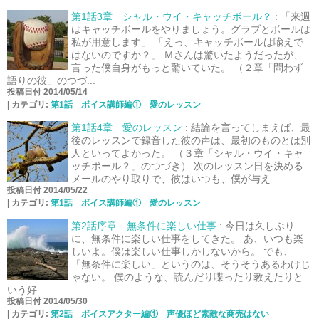
第1話3章 シャル・ウイ・キャッチボール？
:
「来週
はキャッチボールをやりましょう。グラブとボールは
私が用意します」 「えっ、キャッチボールは喩えで
はないのですか？」 Ｍさんは驚いたようだったが、
言った僕自身がもっと驚いていた。 （２章「問わず
語りの彼」のつづ...
投稿日付 2014/05/14
|
カテゴリ:
第1話 ボイス講師編① 愛のレッスン
第1話4章 愛のレッスン
:
結論を言ってしまえば、最
後のレッスンで録音した彼の声は、最初のものとは別
人といってよかった。 （３章「シャル・ウイ・キャ
ッチボール？」のつづき） 次のレッスン日を決める
メールのやり取りで、彼はいつも、僕が与え...
投稿日付 2014/05/22
|
カテゴリ:
第1話 ボイス講師編① 愛のレッスン
第2話序章 無条件に楽しい仕事
:
今日は久しぶり
に、無条件に楽しい仕事をしてきた。 あ、いつも楽
しいよ。僕は楽しい仕事しかしないから。 でも、
「無条件に楽しい」というのは、そうそうあるわけじ
ゃない。 僕のような、読んだり喋ったり教えたりと
いう好...
投稿日付 2014/05/30
|
カテゴリ:
第2話 ボイスアクター編① 声優ほど素敵な商売はない