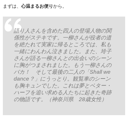
まずは、
心温まるお便り
から。
語り人さんを含めた四人の登場人物の関
係性がステキです。一柳さんが役者の道
を絶たれて実家に帰るところでは、私も
一緒にわんわん泣きました。また、玲子
さんが語る一柳さんとの出会いのシーン
に胸がつまされました。もう一柳さんの
バカ！ そして最後の二人の「Shall we
dance？」にうっとり。観覧車のシーン
も胸キュンでした。これは夢とベター・
ハーフを追い求める人たちに起きた奇跡
の物語です。（神奈川県 28歳女性）