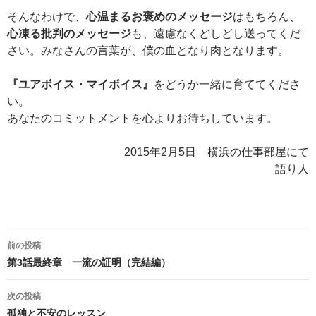
そんなわけで、
心温まるお褒めのメッセージ
はもちろん、
心凍る批判のメッセージ
も、遠慮なくどしどし送ってくだ
さい。みなさんの言葉が、僕の血となり肉となります。
『ユアボイス・マイボイス』
をどうか一緒に育ててくださ
い。
あなたのコミットメントを心よりお待ちしています。
2015年2月5日 横浜の仕事部屋にて
語り人
前の投稿
投稿ナビゲーション
第3話最終章 一流の証明（完結編）
次の投稿
孤独と不安のレッスン