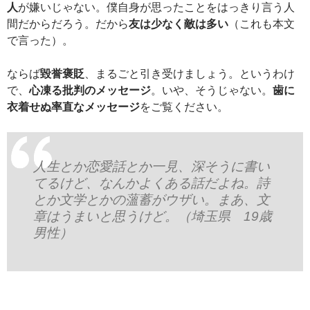
人
が嫌いじゃない。僕自身が思ったことをはっきり言う人
間だからだろう。だから
友は少なく敵は多い
（これも本文
で言った）。
ならば
毀誉褒貶
、まるごと引き受けましょう。というわけ
で、
心凍る批判のメッセージ
。いや、そうじゃない。
歯に
衣着せぬ率直なメッセージ
をご覧ください。
人生とか恋愛話とか一見、深そうに書い
てるけど、なんかよくある話だよね。詩
とか文学とかの薀蓄がウザい。まあ、文
章はうまいと思うけど。（埼玉県 19歳
男性）