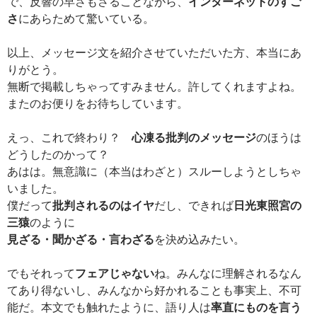
で、反響の早さもさることながら、
インターネットのすご
さ
にあらためて驚いている。
以上、メッセージ文を紹介させていただいた方、本当にあ
りがとう。
無断で掲載しちゃってすみません。許してくれますよね。
またのお便りをお待ちしています。
えっ、これで終わり？
心凍る批判のメッセージ
のほうは
どうしたのかって？
あはは。無意識に（本当はわざと）スルーしようとしちゃ
いました。
僕だって
批判されるのはイヤ
だし、できれば
日光東照宮の
三猿
のように
見ざる・聞かざる・言わざる
を決め込みたい。
でもそれって
フェアじゃない
ね。みんなに理解されるなん
てあり得ないし、みんなから好かれることも事実上、不可
能だ。本文でも触れたように、語り人は
率直にものを言う