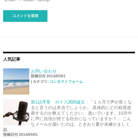
<q cite=""> <strike> <strong>
人気記事
お問い合わせ
投稿日付 2014/05/01
|
カテゴリ:
コンタクトフォーム
第1話序章 ボイス講師誕生
:
「１ヵ月で声が良くな
ると言うのは本当でしょうか。 具体的にどの程度改
善するのか教えてください。 急いでいます。10月中
に声に自信が持てる自分になっていますか？」 こん
なメールが届いたのは、ときおり夏が未練がましく
顏...
投稿日付 2014/05/01