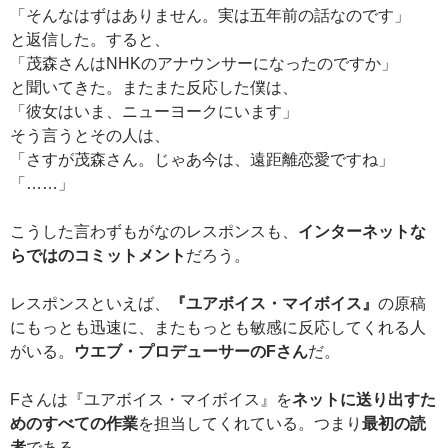
「そんなはずはありません。実は五年前の話なのです」
と返信した。すると、
「茂森さんはNHKのアナウンサーになったのですか」
と聞いてきた。またまた反応した僕は、
「彼女はいま、ニューヨークにいます」
そう言うとその人は、
「さすが茂森さん。じゃあ今は、遠距離恋愛ですね」
「……」
こうした言わずもがなのレスポンスも、
インターネットな
らではのコミットメント
だろう。
レスポンスといえば、
『ユアボイス・マイボイス』
の原稿
にもっとも迅速に、またもっとも敏感に反応してくれる人
がいる。
ウエブ・プロデューサーの
F
さん
だ。
Fさんは『ユアボイス・マイボイス』を
ネットに送り出すた
めのすべての作業
を担当してくれている。つまり
最初の読
者
である。