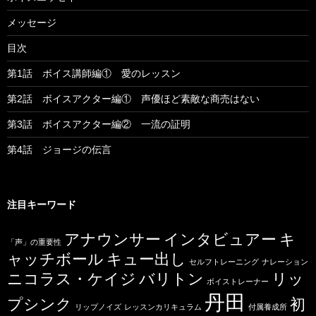
メッセージ
目次
第1話 ボイス講師編① 愛のレッスン
第2話 ボイスアクター編① 声優ほど素敵な商売はない
第3話 ボイスアクター編② 一流の証明
第4話 ジョージの伝言
注目キーワード
アナウンサー
インタビュアー
キ
「声」の重要性
ャッチボール
キュー出し
セルフトレーニング
ナレーション
ニコラス・ケイジ
バリトン
リッ
ボイストレーナー
丹田
プシンク
初
リップノイズ
レッスンカリキュラム
付属養成所