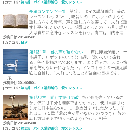
|
カテゴリ:
第1話 ボイス講師編① 愛のレッスン
長編コンテンツ一覧
:
第1話 ボイス講師編① 愛の
レッスン レッスン生は吃音症の、ロボットのような
話し方をする青年。声と話し方を改善して、人前で話
す仕事がしたいという。期限はたったの一カ月。語り
人は青年に意外なレッスンを行う。青年は目的を達...
投稿日付 2014/05/01
|
カテゴリ:
目次
第1話1章 君の声が届かない
:
「声に抑揚が無い、一
本調子、ロボットのような口調、 聴いていて疲れ
る、等々指摘されております。よく通る声、人に不快
感を与えない声になりたい。インストラクター認定試
験に合格し、1人前になることが当面の目標です」
（序...
投稿日付 2014/05/01
|
カテゴリ:
第1話 ボイス講師編① 愛のレッスン
第1話2章 問わず語りの彼
:
彼が何を言っているの
か、僕には半分も理解できなかった。 使用言語はた
しかに日本語なのに…。 原因はすぐにわかった。そ
れは… （１章「君の声が届かない」のつづき） 彼の
話し方はまるで独り言のようだった。相手...
投稿日付 2014/05/08
|
カテゴリ:
第1話 ボイス講師編① 愛のレッスン