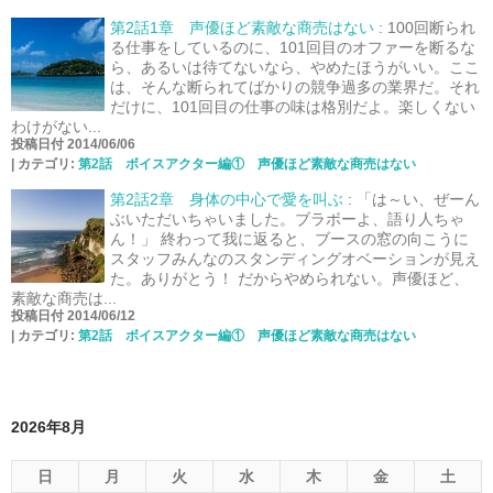
第2話1章 声優ほど素敵な商売はない
:
100回断られ
る仕事をしているのに、101回目のオファーを断るな
ら、あるいは待てないなら、やめたほうがいい。ここ
は、そんな断られてばかりの競争過多の業界だ。それ
だけに、101回目の仕事の味は格別だよ。楽しくない
わけがない...
投稿日付 2014/06/06
|
カテゴリ:
第2話 ボイスアクター編① 声優ほど素敵な商売はない
第2話2章 身体の中心で愛を叫ぶ
:
「は～い、ぜーん
ぶいただいちゃいました。ブラボーよ、語り人ちゃ
ん！」 終わって我に返ると、ブースの窓の向こうに
スタッフみんなのスタンディングオベーションが見え
た。ありがとう！ だからやめられない。声優ほど、
素敵な商売は...
投稿日付 2014/06/12
|
カテゴリ:
第2話 ボイスアクター編① 声優ほど素敵な商売はない
2026年8月
日
月
火
水
木
金
土