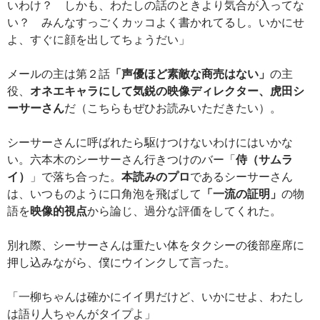
いわけ？ しかも、わたしの話のときより気合が入ってな
い？ みんなすっごくカッコよく書かれてるし。いかにせ
よ、すぐに顔を出してちょうだい」
メールの主は第２話
「声優ほど素敵な商売はない」
の主
役、
オネエキャラにして気鋭の映像ディレクター、虎田シ
ーサーさん
だ（こちらもぜひお読みいただきたい）。
シーサーさんに呼ばれたら駆けつけないわけにはいかな
い。六本木のシーサーさん行きつけのバー「
侍（サムラ
イ）
」で落ち合った。
本読みのプロ
であるシーサーさん
は、いつものように口角泡を飛ばして
「一流の証明」
の物
語を
映像的視点
から論じ、過分な評価をしてくれた。
別れ際、シーサーさんは重たい体をタクシーの後部座席に
押し込みながら、僕にウインクして言った。
「一柳ちゃんは確かにイイ男だけど、いかにせよ、わたし
は語り人ちゃんがタイプよ」