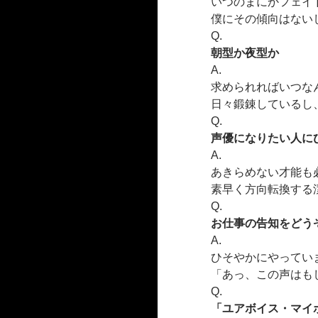
いつのまにかフェイ
僕にその傾向はない
Q.
朝型か夜型か
A.
求められればいつな
日々鍛錬しているし
Q.
声優になりたい人に
A.
あきらめない才能も
素早く方向転換する
Q.
お仕事の告知をどう
A.
ひそやかにやってい
「あっ、この声はも
Q.
「ユアボイス・マイ