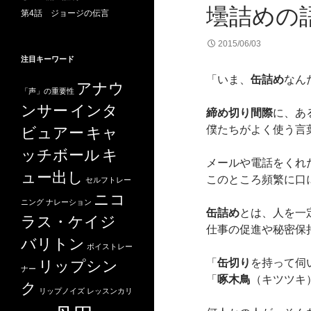
壜詰めの
第4話 ジョージの伝言
2015/06/03
注目キーワード
「いま、
缶詰め
なん
アナウ
「声」の重要性
ンサー
インタ
締め切り間際
に、あ
僕たちがよく使う言
ビュアー
キャ
ッチボール
キ
メールや電話をくれ
ュー出し
このところ頻繁に口
セルフトレー
ニコ
ニング
ナレーション
缶詰め
とは、人を一
ラス・ケイジ
仕事の促進や秘密保
バリトン
ボイストレー
「
缶切り
を持って伺
リップシン
ナー
「
啄木鳥
（キツツキ
ク
リップノイズ
レッスンカリ