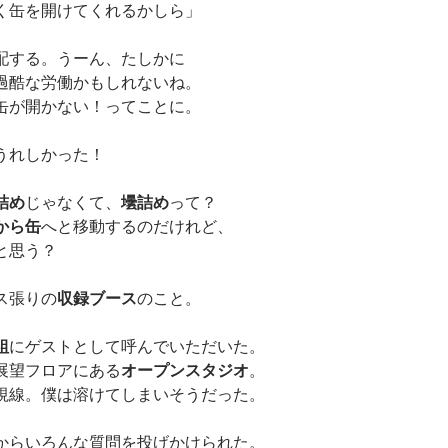
く缶を開けてくれるかしら」
配する。うーん、たしかに
過酷な労働かもしれないね。
缶が開かない！ってことに。
うれしかった！
詰め
じゃなくて、
壜詰め
って？
から缶
へと移動するのだけれど、
と思う？
ス張りの
収録ブース
のこと。
組
にゲストとして呼んでいただいた。
展望フロアにある
オープンスタジオ
。
視線。僕は溶けてしまいそうだった。
からいろんな質問を投げかけられた。