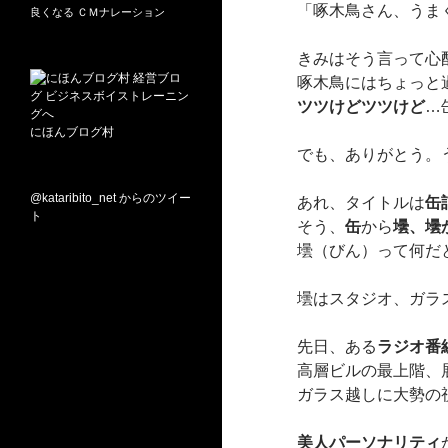
「啄木鳥さん、うま
良くなる
ＣＭナレーション
きみはそう言って心
啄木鳥にはちょっと
ツツけどツツけど
…
にほんブログ村
でも、ありがとう。
@kataribito_net からのツイー
あれ、タイトルは
缶
ト
そう、
缶
から
壜、壜
壜（びん）って何だ
壜はスタジオ、ガラ
先日、ある
ラジオ番
高層ビルの最上階、
ガラス越しに大勢の
美人パーソナリティ