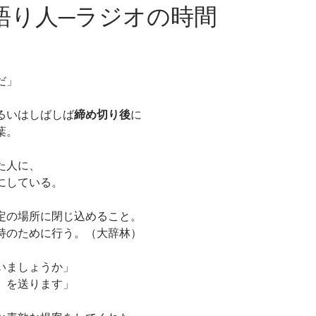
語り人─ラジオの時間
だ」
るいはしばしば
締め切り後
に
葉。
た人に、
にしている。
定の場所に閉じ込めること。
持のために行う。（大辞林）
いましょうか」
）を送ります」