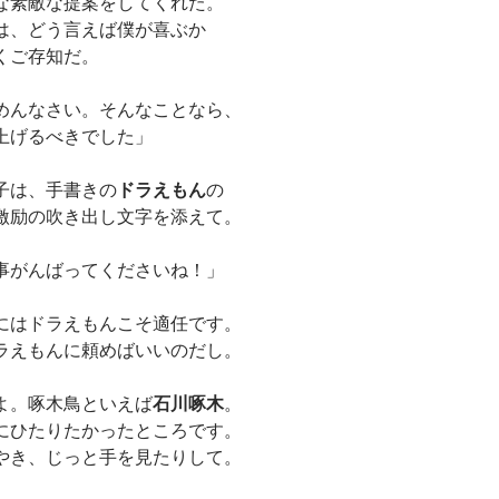
な素敵な提案をしてくれた。
は、どう言えば僕が喜ぶか
くご存知だ。
めんなさい。そんなことなら、
上げるべきでした」
子は、手書きの
ドラえもん
の
激励の吹き出し文字を添えて。
事がんばってくださいね！」
にはドラえもんこそ適任です。
ラえもんに頼めばいいのだし。
よ。啄木鳥といえば
石川啄木
。
にひたりたかったところです。
やき、じっと手を見たりして。