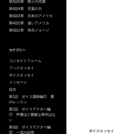
第4話5章 怒りの代償
第4話4章 言葉の力
第4話3章 日本のアメリカ
第4話2章 遠いアメリカ
第4話1章 米兵ジョージ
カテゴリー
コンタクトフォーム
ブックエッセイ
ボイスエッセイ
メッセージ
目次
第1話 ボイス講師編① 愛
のレッスン
第2話 ボイスアクター編
① 声優ほど素敵な商売はな
い
第3話 ボイスアクター編
ボイスエッセイ
② 一流の証明