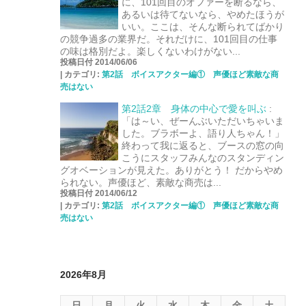
に、101回目のオファーを断るなら、
あるいは待てないなら、やめたほうが
いい。ここは、そんな断られてばかり
の競争過多の業界だ。それだけに、101回目の仕事
の味は格別だよ。楽しくないわけがない...
投稿日付 2014/06/06
|
カテゴリ:
第2話 ボイスアクター編① 声優ほど素敵な商
売はない
第2話2章 身体の中心で愛を叫ぶ
:
「は～い、ぜーんぶいただいちゃいま
した。ブラボーよ、語り人ちゃん！」
終わって我に返ると、ブースの窓の向
こうにスタッフみんなのスタンディン
グオベーションが見えた。ありがとう！ だからやめ
られない。声優ほど、素敵な商売は...
投稿日付 2014/06/12
|
カテゴリ:
第2話 ボイスアクター編① 声優ほど素敵な商
売はない
2026年8月
日
月
火
水
木
金
土