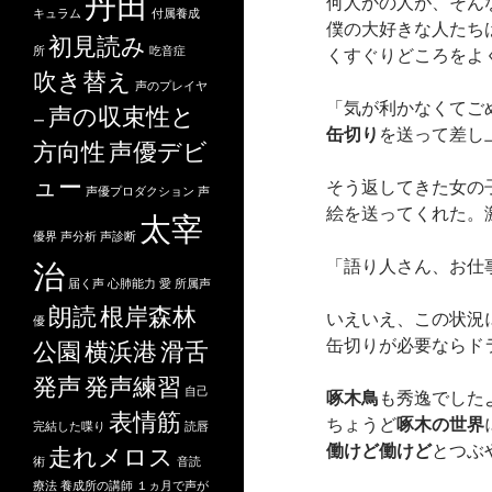
丹田
何人かの人が、そん
キュラム
付属養成
僕の大好きな人たち
初見読み
所
吃音症
くすぐりどころをよ
吹き替え
声のプレイヤ
「気が利かなくてご
声の収束性と
ー
缶切り
を送って差し
方向性
声優デビ
ュー
そう返してきた女の
声優プロダクション
声
絵を送ってくれた。
太宰
優界
声分析
声診断
「語り人さん、お仕
治
届く声
心肺能力
愛
所属声
朗読
根岸森林
いえいえ、この状況
優
缶切りが必要ならド
公園
横浜港
滑舌
発声
発声練習
自己
啄木鳥
も秀逸でした
表情筋
ちょうど
啄木の世界
完結した喋り
読唇
働けど働けど
とつぶ
走れメロス
術
音読
療法
養成所の講師
１ヵ月で声が