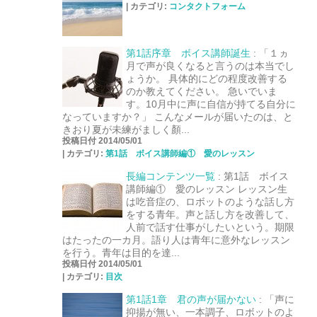
|
カテゴリ:
コンタクトフォーム
第1話序章 ボイス講師誕生
:
「１ヵ
月で声が良くなると言うのは本当でし
ょうか。 具体的にどの程度改善する
のか教えてください。 急いでいま
す。10月中に声に自信が持てる自分に
なっていますか？」 こんなメールが届いたのは、と
きおり夏が未練がましく顏...
投稿日付 2014/05/01
|
カテゴリ:
第1話 ボイス講師編① 愛のレッスン
長編コンテンツ一覧
:
第1話 ボイス
講師編① 愛のレッスン レッスン生
は吃音症の、ロボットのような話し方
をする青年。声と話し方を改善して、
人前で話す仕事がしたいという。期限
はたったの一カ月。語り人は青年に意外なレッスン
を行う。青年は目的を達...
投稿日付 2014/05/01
|
カテゴリ:
目次
第1話1章 君の声が届かない
:
「声に
抑揚が無い、一本調子、ロボットのよ