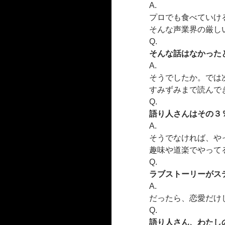
A.
プロでも食べていけ
そんな声業界の厳し
Q.
そんな話はなかった
A.
そうでしたか。では
すみずみまで読んで
Q.
語り人さんはその３
A.
そうでなければ、や
趣味や道楽でやって
Q.
ラブストーリーがス
A.
だったら、恋愛だけ
Q.
語り人さん、わたし