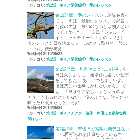
|
カテゴリ:
第1話 ボイス講師編① 愛のレッスン
第1話4章 愛のレッスン
:
結論を言っ
てしまえば、最後のレッスンで録音し
た彼の声は、最初のものとは別人とい
ってよかった。 （３章「シャル・ウ
イ・キャッチボール？」のつづき）
次のレッスン日を決めるメールのやり取りで、彼は
いつも、僕が与え...
投稿日付 2014/05/22
|
カテゴリ:
第1話 ボイス講師編① 愛のレッスン
第2話序章 無条件に楽しい仕事
:
今
日は久しぶりに、無条件に楽しい仕事
をしてきた。 あ、いつも楽しいよ。
僕は楽しい仕事しかしないから。 で
も、「無条件に楽しい」というのは、
そうそうあるわけじゃない。 僕のような、読んだり
喋ったり教えたりという好...
投稿日付 2014/05/30
|
カテゴリ:
第2話 ボイスアクター編① 声優ほど素敵な商
売はない
第2話1章 声優ほど素敵な商売はない
:
100回断られる仕事をしているの