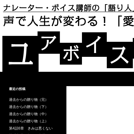
検索
声で人生が変わる！「愛と再生」のボイス・ストー
あなたは自分の「声」が好きです
最近の投稿
か？ あなたは「声」で損をしてい
ませんか？
過去からの贈り物（完）
過去からの贈り物（下）
過去からの贈り物（中）
過去からの贈り物（上）
第4話6章 きみは悪くない