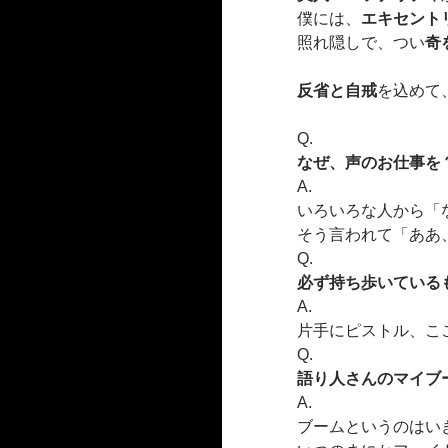
僕には、
エキセント
照れ隠しで、つい
奇
反省と自戒
を込めて
Q.
なぜ、声のお仕事を
A.
いろいろな人から「
そう言われて「ああ
Q.
必ず持ち歩いている
A.
片手にピストル、こ
Q.
語り人さんのマイブ
A.
ブームというのはい