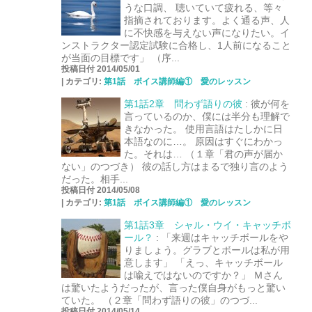
うな口調、 聴いていて疲れる、等々
指摘されております。よく通る声、人
に不快感を与えない声になりたい。イ
ンストラクター認定試験に合格し、1人前になること
が当面の目標です」 （序...
投稿日付 2014/05/01
|
カテゴリ:
第1話 ボイス講師編① 愛のレッスン
第1話2章 問わず語りの彼
:
彼が何を
言っているのか、僕には半分も理解で
きなかった。 使用言語はたしかに日
本語なのに…。 原因はすぐにわかっ
た。それは… （１章「君の声が届か
ない」のつづき） 彼の話し方はまるで独り言のよう
だった。相手...
投稿日付 2014/05/08
|
カテゴリ:
第1話 ボイス講師編① 愛のレッスン
第1話3章 シャル・ウイ・キャッチボ
ール？
:
「来週はキャッチボールをや
りましょう。グラブとボールは私が用
意します」 「えっ、キャッチボール
は喩えではないのですか？」 Ｍさん
は驚いたようだったが、言った僕自身がもっと驚い
ていた。 （２章「問わず語りの彼」のつづ...
投稿日付 2014/05/14