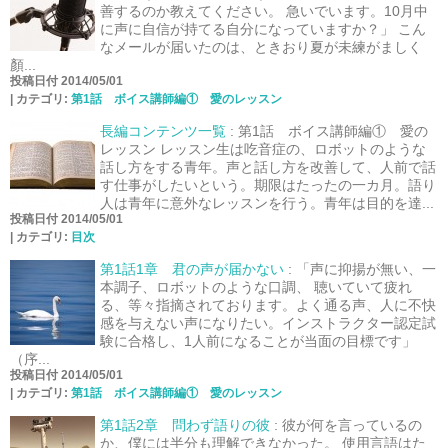
善するのか教えてください。 急いでいます。10月中
に声に自信が持てる自分になっていますか？」 こん
なメールが届いたのは、ときおり夏が未練がましく
顏...
投稿日付 2014/05/01
|
カテゴリ:
第1話 ボイス講師編① 愛のレッスン
長編コンテンツ一覧
:
第1話 ボイス講師編① 愛の
レッスン レッスン生は吃音症の、ロボットのような
話し方をする青年。声と話し方を改善して、人前で話
す仕事がしたいという。期限はたったの一カ月。語り
人は青年に意外なレッスンを行う。青年は目的を達...
投稿日付 2014/05/01
|
カテゴリ:
目次
第1話1章 君の声が届かない
:
「声に抑揚が無い、一
本調子、ロボットのような口調、 聴いていて疲れ
る、等々指摘されております。よく通る声、人に不快
感を与えない声になりたい。インストラクター認定試
験に合格し、1人前になることが当面の目標です」
（序...
投稿日付 2014/05/01
|
カテゴリ:
第1話 ボイス講師編① 愛のレッスン
第1話2章 問わず語りの彼
:
彼が何を言っているの
か、僕には半分も理解できなかった。 使用言語はた