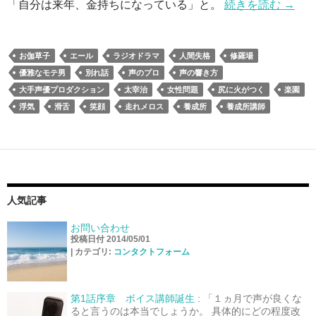
「自分は来年、金持ちになっている」と。
続きを読む
→
お伽草子
エール
ラジオドラマ
人間失格
修羅場
優雅なモテ男
別れ話
声のプロ
声の響き方
大手声優プロダクション
太宰治
女性問題
尻に火がつく
楽園
浮気
滑舌
笑顔
走れメロス
養成所
養成所講師
人気記事
お問い合わせ
投稿日付 2014/05/01
|
カテゴリ:
コンタクトフォーム
第1話序章 ボイス講師誕生
:
「１ヵ月で声が良くな
ると言うのは本当でしょうか。 具体的にどの程度改