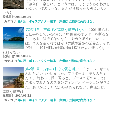
「無条件に楽しい」というのは、そうそうあるわけじ
ゃない。 僕のような、読んだり喋ったり教えたりと
いう好...
投稿日付 2014/05/30
|
カテゴリ:
第2話 ボイスアクター編① 声優ほど素敵な商売はない
第2話1章 声優ほど素敵な商売はない
:
100回断られ
る仕事をしているのに、101回目のオファーを断るな
ら、あるいは待てないなら、やめたほうがいい。ここ
は、そんな断られてばかりの競争過多の業界だ。それ
だけに、101回目の仕事の味は格別だよ。楽しくない
わけがない...
投稿日付 2014/06/06
|
カテゴリ:
第2話 ボイスアクター編① 声優ほど素敵な商売はない
第2話2章 身体の中心で愛を叫ぶ
:
「は～い、ぜーん
ぶいただいちゃいました。ブラボーよ、語り人ちゃ
ん！」 終わって我に返ると、ブースの窓の向こうに
スタッフみんなのスタンディングオベーションが見え
た。ありがとう！ だからやめられない。声優ほど、
素敵な商売は...
投稿日付 2014/06/12
|
カテゴリ:
第2話 ボイスアクター編① 声優ほど素敵な商売はない