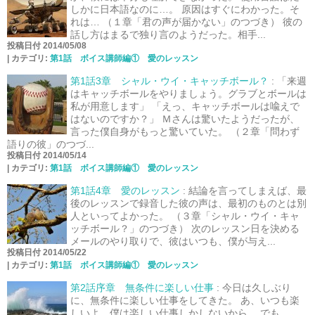
しかに日本語なのに…。 原因はすぐにわかった。そ
れは… （１章「君の声が届かない」のつづき） 彼の
話し方はまるで独り言のようだった。相手...
投稿日付 2014/05/08
|
カテゴリ:
第1話 ボイス講師編① 愛のレッスン
第1話3章 シャル・ウイ・キャッチボール？
:
「来週
はキャッチボールをやりましょう。グラブとボールは
私が用意します」 「えっ、キャッチボールは喩えで
はないのですか？」 Ｍさんは驚いたようだったが、
言った僕自身がもっと驚いていた。 （２章「問わず
語りの彼」のつづ...
投稿日付 2014/05/14
|
カテゴリ:
第1話 ボイス講師編① 愛のレッスン
第1話4章 愛のレッスン
:
結論を言ってしまえば、最
後のレッスンで録音した彼の声は、最初のものとは別
人といってよかった。 （３章「シャル・ウイ・キャ
ッチボール？」のつづき） 次のレッスン日を決める
メールのやり取りで、彼はいつも、僕が与え...
投稿日付 2014/05/22
|
カテゴリ:
第1話 ボイス講師編① 愛のレッスン
第2話序章 無条件に楽しい仕事
:
今日は久しぶり
に、無条件に楽しい仕事をしてきた。 あ、いつも楽
しいよ。僕は楽しい仕事しかしないから。 でも、