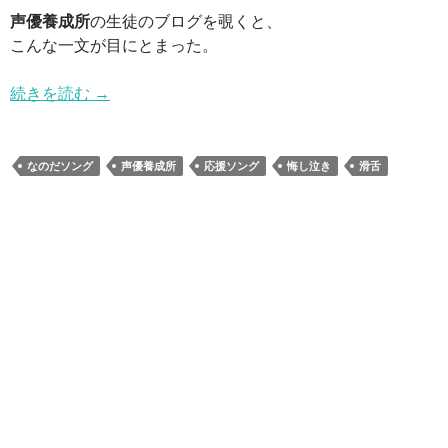
声優養成所
の生徒のブログを覗くと、
こんな一文が目にとまった。
続きを読む
→
なのだソング
声優養成所
応援ソング
悔し泣き
滑舌