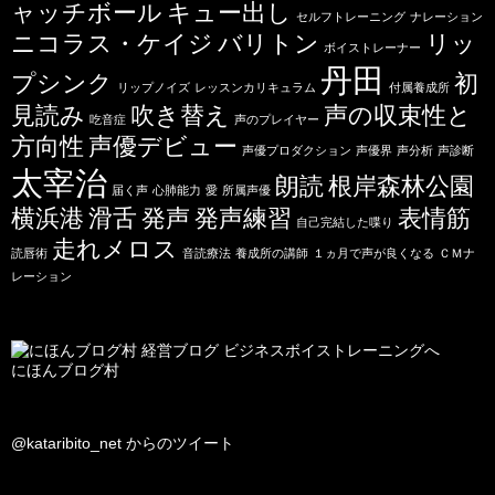
ャッチボール
キュー出し
セルフトレーニング
ナレーション
ニコラス・ケイジ
バリトン
リッ
ボイストレーナー
丹田
プシンク
初
リップノイズ
レッスンカリキュラム
付属養成所
見読み
吹き替え
声の収束性と
吃音症
声のプレイヤー
方向性
声優デビュー
声優プロダクション
声優界
声分析
声診断
太宰治
朗読
根岸森林公園
届く声
心肺能力
愛
所属声優
横浜港
滑舌
発声
発声練習
表情筋
自己完結した喋り
走れメロス
読唇術
音読療法
養成所の講師
１ヵ月で声が良くなる
ＣＭナ
レーション
にほんブログ村
@kataribito_net からのツイート