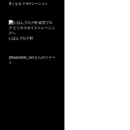
良くなる
ＣＭナレーション
にほんブログ村
@kataribito_net からのツイー
ト