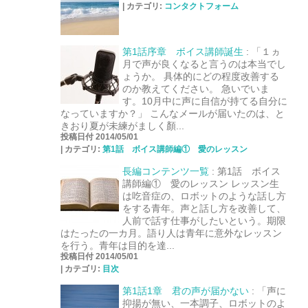
|
カテゴリ:
コンタクトフォーム
第1話序章 ボイス講師誕生
:
「１ヵ
月で声が良くなると言うのは本当でし
ょうか。 具体的にどの程度改善する
のか教えてください。 急いでいま
す。10月中に声に自信が持てる自分に
なっていますか？」 こんなメールが届いたのは、と
きおり夏が未練がましく顏...
投稿日付 2014/05/01
|
カテゴリ:
第1話 ボイス講師編① 愛のレッスン
長編コンテンツ一覧
:
第1話 ボイス
講師編① 愛のレッスン レッスン生
は吃音症の、ロボットのような話し方
をする青年。声と話し方を改善して、
人前で話す仕事がしたいという。期限
はたったの一カ月。語り人は青年に意外なレッスン
を行う。青年は目的を達...
投稿日付 2014/05/01
|
カテゴリ:
目次
第1話1章 君の声が届かない
:
「声に
抑揚が無い、一本調子、ロボットのよ