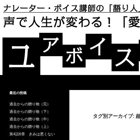
検索
声で人生が変わる！「愛と再生」のボイス・ストー
あなたは自分の「声」が好きです
最近の投稿
か？ あなたは「声」で損をしてい
ませんか？
過去からの贈り物（完）
過去からの贈り物（下）
タグ別アーカイブ: 
過去からの贈り物（中）
過去からの贈り物（上）
第4話6章 きみは悪くない