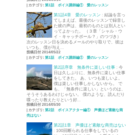
|
カテゴリ:
第1話 ボイス講師編① 愛のレッスン
第1話4章 愛のレッスン
:
結論を言っ
てしまえば、最後のレッスンで録音し
た彼の声は、最初のものとは別人とい
ってよかった。 （３章「シャル・ウ
イ・キャッチボール？」のつづき）
次のレッスン日を決めるメールのやり取りで、彼は
いつも、僕が与え...
投稿日付 2014/05/22
|
カテゴリ:
第1話 ボイス講師編① 愛のレッスン
第2話序章 無条件に楽しい仕事
:
今
日は久しぶりに、無条件に楽しい仕事
をしてきた。 あ、いつも楽しいよ。
僕は楽しい仕事しかしないから。 で
も、「無条件に楽しい」というのは、
そうそうあるわけじゃない。 僕のような、読んだり
喋ったり教えたりという好...
投稿日付 2014/05/30
|
カテゴリ:
第2話 ボイスアクター編① 声優ほど素敵な商
売はない
第2話1章 声優ほど素敵な商売はない
:
100回断られる仕事をしているの