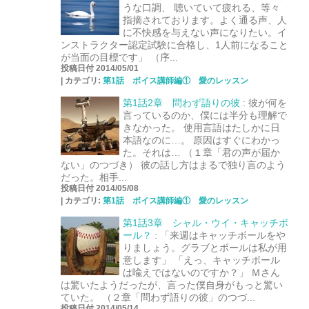
うな口調、 聴いていて疲れる、等々
指摘されております。よく通る声、人
に不快感を与えない声になりたい。イ
ンストラクター認定試験に合格し、1人前になること
が当面の目標です」 （序...
投稿日付 2014/05/01
|
カテゴリ:
第1話 ボイス講師編① 愛のレッスン
第1話2章 問わず語りの彼
:
彼が何を
言っているのか、僕には半分も理解で
きなかった。 使用言語はたしかに日
本語なのに…。 原因はすぐにわかっ
た。それは… （１章「君の声が届か
ない」のつづき） 彼の話し方はまるで独り言のよう
だった。相手...
投稿日付 2014/05/08
|
カテゴリ:
第1話 ボイス講師編① 愛のレッスン
第1話3章 シャル・ウイ・キャッチボ
ール？
:
「来週はキャッチボールをや
りましょう。グラブとボールは私が用
意します」 「えっ、キャッチボール
は喩えではないのですか？」 Ｍさん
は驚いたようだったが、言った僕自身がもっと驚い
ていた。 （２章「問わず語りの彼」のつづ...
投稿日付 2014/05/14