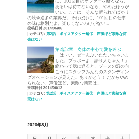
に、101回目のオファーを断るなら、
あるいは待てないなら、やめたほうが
いい。ここは、そんな断られてばかり
の競争過多の業界だ。それだけに、101回目の仕事
の味は格別だよ。楽しくないわけがない...
投稿日付 2014/06/06
|
カテゴリ:
第2話 ボイスアクター編① 声優ほど素敵な商
売はない
第2話2章 身体の中心で愛を叫ぶ
:
「は～い、ぜーんぶいただいちゃいま
した。ブラボーよ、語り人ちゃん！」
終わって我に返ると、ブースの窓の向
こうにスタッフみんなのスタンディン
グオベーションが見えた。ありがとう！ だからやめ
られない。声優ほど、素敵な商売は...
投稿日付 2014/06/12
|
カテゴリ:
第2話 ボイスアクター編① 声優ほど素敵な商
売はない
2026年8月
日
月
火
水
木
金
土