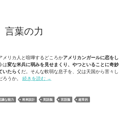
 言葉の力
アメリカ人と喧嘩するどころか
アメリカンガールに恋をし
今は
変な米兵に弱みを見せまくり、やつといることに奇妙
ていたらく
だ。そんな軟弱な息子を、父は天国から苦々し
だろうか。
続きを読む
→
思議な能力
将来設計
英語脳
言語脳
超常的