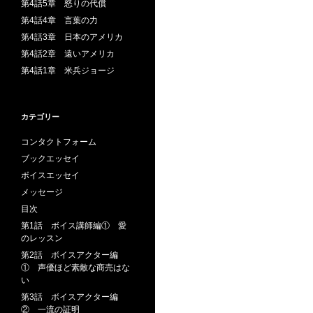
第4話5章 怒りの代償
第4話4章 言葉の力
第4話3章 日本のアメリカ
第4話2章 遠いアメリカ
第4話1章 米兵ジョージ
カテゴリー
コンタクトフォーム
ブックエッセイ
ボイスエッセイ
メッセージ
目次
第1話 ボイス講師編① 愛
のレッスン
第2話 ボイスアクター編
① 声優ほど素敵な商売はな
い
第3話 ボイスアクター編
② 一流の証明