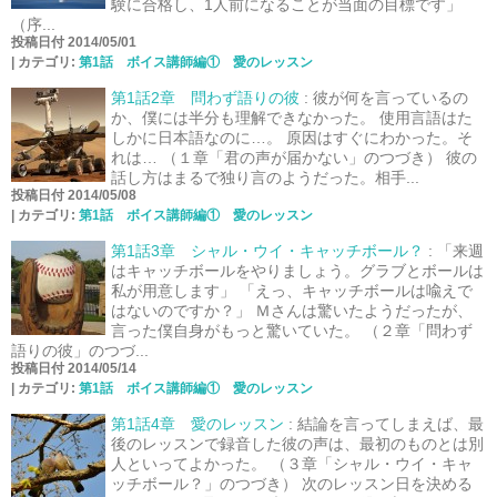
験に合格し、1人前になることが当面の目標です」
（序...
投稿日付 2014/05/01
|
カテゴリ:
第1話 ボイス講師編① 愛のレッスン
第1話2章 問わず語りの彼
:
彼が何を言っているの
か、僕には半分も理解できなかった。 使用言語はた
しかに日本語なのに…。 原因はすぐにわかった。そ
れは… （１章「君の声が届かない」のつづき） 彼の
話し方はまるで独り言のようだった。相手...
投稿日付 2014/05/08
|
カテゴリ:
第1話 ボイス講師編① 愛のレッスン
第1話3章 シャル・ウイ・キャッチボール？
:
「来週
はキャッチボールをやりましょう。グラブとボールは
私が用意します」 「えっ、キャッチボールは喩えで
はないのですか？」 Ｍさんは驚いたようだったが、
言った僕自身がもっと驚いていた。 （２章「問わず
語りの彼」のつづ...
投稿日付 2014/05/14
|
カテゴリ:
第1話 ボイス講師編① 愛のレッスン
第1話4章 愛のレッスン
:
結論を言ってしまえば、最
後のレッスンで録音した彼の声は、最初のものとは別
人といってよかった。 （３章「シャル・ウイ・キャ
ッチボール？」のつづき） 次のレッスン日を決める