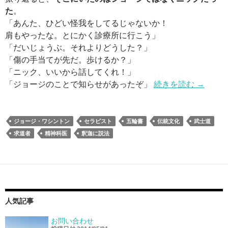
た
。
「あんた、ひどい怪我をしてるじゃないか！
肩もやったな。とにかく診療所に行こう」
「だいじょうぶ。それよりどうした？」
「傷の手当てが先だ。歩けるか？」
「ニック、いいから話してくれ！」
「ジョージのことで知らせがあったぞ」
続きを読む
→
ジョージ・ワシントン
セラピスト
五輪書
伝統文化
武士道
求道者
精神科医
釈迦に説法
人気記事
お問い合わせ