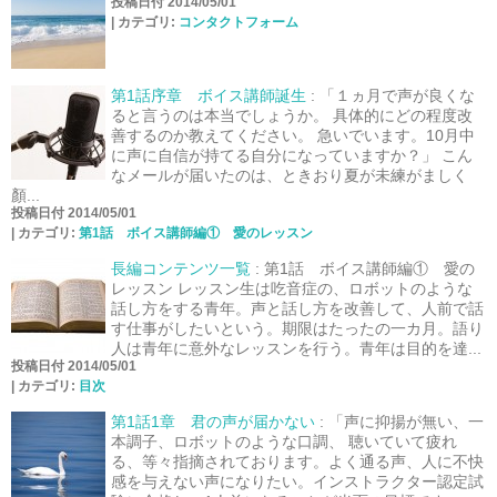
投稿日付 2014/05/01
|
カテゴリ:
コンタクトフォーム
第1話序章 ボイス講師誕生
:
「１ヵ月で声が良くな
ると言うのは本当でしょうか。 具体的にどの程度改
善するのか教えてください。 急いでいます。10月中
に声に自信が持てる自分になっていますか？」 こん
なメールが届いたのは、ときおり夏が未練がましく
顏...
投稿日付 2014/05/01
|
カテゴリ:
第1話 ボイス講師編① 愛のレッスン
長編コンテンツ一覧
:
第1話 ボイス講師編① 愛の
レッスン レッスン生は吃音症の、ロボットのような
話し方をする青年。声と話し方を改善して、人前で話
す仕事がしたいという。期限はたったの一カ月。語り
人は青年に意外なレッスンを行う。青年は目的を達...
投稿日付 2014/05/01
|
カテゴリ:
目次
第1話1章 君の声が届かない
:
「声に抑揚が無い、一
本調子、ロボットのような口調、 聴いていて疲れ
る、等々指摘されております。よく通る声、人に不快
感を与えない声になりたい。インストラクター認定試