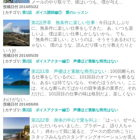
メールのやり取りで、彼はいつも、僕が与え...
投稿日付 2014/05/22
|
カテゴリ:
第1話 ボイス講師編① 愛のレッスン
第2話序章 無条件に楽しい仕事
:
今日は久しぶり
に、無条件に楽しい仕事をしてきた。 あ、いつも楽
しいよ。僕は楽しい仕事しかしないから。 でも、
「無条件に楽しい」というのは、そうそうあるわけじ
ゃない。 僕のような、読んだり喋ったり教えたりと
いう好...
投稿日付 2014/05/30
|
カテゴリ:
第2話 ボイスアクター編① 声優ほど素敵な商売はない
第2話1章 声優ほど素敵な商売はない
:
100回断られ
る仕事をしているのに、101回目のオファーを断るな
ら、あるいは待てないなら、やめたほうがいい。ここ
は、そんな断られてばかりの競争過多の業界だ。それ
だけに、101回目の仕事の味は格別だよ。楽しくない
わけがない...
投稿日付 2014/06/06
|
カテゴリ:
第2話 ボイスアクター編① 声優ほど素敵な商売はない
第2話2章 身体の中心で愛を叫ぶ
:
「は～い、ぜーん
ぶいただいちゃいました。ブラボーよ、語り人ちゃ
ん！」 終わって我に返ると、ブースの窓の向こうに
スタッフみんなのスタンディングオベーションが見え