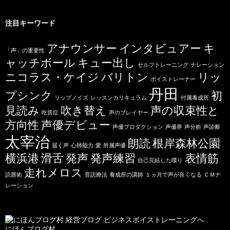
注目キーワード
アナウンサー
インタビュアー
キ
「声」の重要性
ャッチボール
キュー出し
セルフトレーニング
ナレーション
ニコラス・ケイジ
バリトン
リッ
ボイストレーナー
丹田
プシンク
初
リップノイズ
レッスンカリキュラム
付属養成所
見読み
吹き替え
声の収束性と
吃音症
声のプレイヤー
方向性
声優デビュー
声優プロダクション
声優界
声分析
声診断
太宰治
朗読
根岸森林公園
届く声
心肺能力
愛
所属声優
横浜港
滑舌
発声
発声練習
表情筋
自己完結した喋り
走れメロス
読唇術
音読療法
養成所の講師
１ヵ月で声が良くなる
ＣＭナ
レーション
にほんブログ村