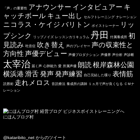
アナウンサー
インタビュアー
キ
「声」の重要性
ャッチボール
キュー出し
セルフトレーニング
ナレーション
ニコラス・ケイジ
バリトン
リッ
ボイストレーナー
丹田
プシンク
初
リップノイズ
レッスンカリキュラム
付属養成所
見読み
吹き替え
声の収束性と
吃音症
声のプレイヤー
方向性
声優デビュー
声優プロダクション
声優界
声分析
声診断
太宰治
朗読
根岸森林公園
届く声
心肺能力
愛
所属声優
横浜港
滑舌
発声
発声練習
表情筋
自己完結した喋り
走れメロス
読唇術
音読療法
養成所の講師
１ヵ月で声が良くなる
ＣＭナ
レーション
にほんブログ村
@kataribito_net からのツイート