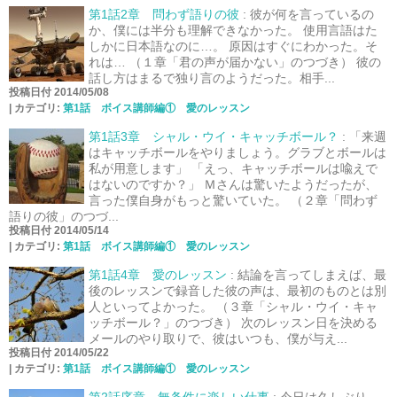
第1話2章 問わず語りの彼
:
彼が何を言っているの
か、僕には半分も理解できなかった。 使用言語はた
しかに日本語なのに…。 原因はすぐにわかった。そ
れは… （１章「君の声が届かない」のつづき） 彼の
話し方はまるで独り言のようだった。相手...
投稿日付 2014/05/08
|
カテゴリ:
第1話 ボイス講師編① 愛のレッスン
第1話3章 シャル・ウイ・キャッチボール？
:
「来週
はキャッチボールをやりましょう。グラブとボールは
私が用意します」 「えっ、キャッチボールは喩えで
はないのですか？」 Ｍさんは驚いたようだったが、
言った僕自身がもっと驚いていた。 （２章「問わず
語りの彼」のつづ...
投稿日付 2014/05/14
|
カテゴリ:
第1話 ボイス講師編① 愛のレッスン
第1話4章 愛のレッスン
:
結論を言ってしまえば、最
後のレッスンで録音した彼の声は、最初のものとは別
人といってよかった。 （３章「シャル・ウイ・キャ
ッチボール？」のつづき） 次のレッスン日を決める
メールのやり取りで、彼はいつも、僕が与え...
投稿日付 2014/05/22
|
カテゴリ:
第1話 ボイス講師編① 愛のレッスン