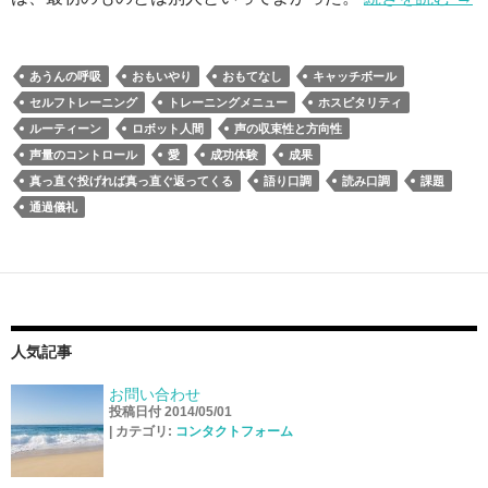
あうんの呼吸
おもいやり
おもてなし
キャッチボール
セルフトレーニング
トレーニングメニュー
ホスピタリティ
ルーティーン
ロボット人間
声の収束性と方向性
声量のコントロール
愛
成功体験
成果
真っ直ぐ投げれば真っ直ぐ返ってくる
語り口調
読み口調
課題
通過儀礼
人気記事
お問い合わせ
投稿日付 2014/05/01
|
カテゴリ:
コンタクトフォーム