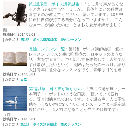
第1話序章 ボイス講師誕生
:
「１ヵ月で声が良くな
ると言うのは本当でしょうか。 具体的にどの程度改
善するのか教えてください。 急いでいます。10月中
に声に自信が持てる自分になっていますか？」 こん
なメールが届いたのは、ときおり夏が未練がましく
顏...
投稿日付 2014/05/01
|
カテゴリ:
第1話 ボイス講師編① 愛のレッスン
長編コンテンツ一覧
:
第1話 ボイス講師編① 愛の
レッスン レッスン生は吃音症の、ロボットのような
話し方をする青年。声と話し方を改善して、人前で話
す仕事がしたいという。期限はたったの一カ月。語り
人は青年に意外なレッスンを行う。青年は目的を達...
投稿日付 2014/05/01
|
カテゴリ:
目次
第1話1章 君の声が届かない
:
「声に抑揚が無い、一
本調子、ロボットのような口調、 聴いていて疲れ
る、等々指摘されております。よく通る声、人に不快
感を与えない声になりたい。インストラクター認定試
験に合格し、1人前になることが当面の目標です」
（序...
投稿日付 2014/05/01
|
カテゴリ:
第1話 ボイス講師編① 愛のレッスン