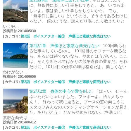
第2話序章 無条件に楽しい仕事
:
今日は久しぶり
に、無条件に楽しい仕事をしてきた。 あ、いつも楽
しいよ。僕は楽しい仕事しかしないから。 でも、
「無条件に楽しい」というのは、そうそうあるわけじ
ゃない。 僕のような、読んだり喋ったり教えたりと
いう好...
投稿日付 2014/05/30
|
カテゴリ:
第2話 ボイスアクター編① 声優ほど素敵な商売はない
第2話1章 声優ほど素敵な商売はない
:
100回断られ
る仕事をしているのに、101回目のオファーを断るな
ら、あるいは待てないなら、やめたほうがいい。ここ
は、そんな断られてばかりの競争過多の業界だ。それ
だけに、101回目の仕事の味は格別だよ。楽しくない
わけがない...
投稿日付 2014/06/06
|
カテゴリ:
第2話 ボイスアクター編① 声優ほど素敵な商売はない
第2話2章 身体の中心で愛を叫ぶ
:
「は～い、ぜーん
ぶいただいちゃいました。ブラボーよ、語り人ちゃ
ん！」 終わって我に返ると、ブースの窓の向こうに
スタッフみんなのスタンディングオベーションが見え
た。ありがとう！ だからやめられない。声優ほど、
素敵な商売は...
投稿日付 2014/06/12
|
カテゴリ:
第2話 ボイスアクター編① 声優ほど素敵な商売はない