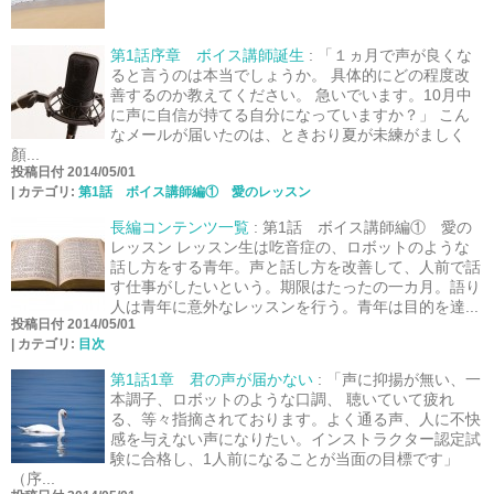
第1話序章 ボイス講師誕生
:
「１ヵ月で声が良くな
ると言うのは本当でしょうか。 具体的にどの程度改
善するのか教えてください。 急いでいます。10月中
に声に自信が持てる自分になっていますか？」 こん
なメールが届いたのは、ときおり夏が未練がましく
顏...
投稿日付 2014/05/01
|
カテゴリ:
第1話 ボイス講師編① 愛のレッスン
長編コンテンツ一覧
:
第1話 ボイス講師編① 愛の
レッスン レッスン生は吃音症の、ロボットのような
話し方をする青年。声と話し方を改善して、人前で話
す仕事がしたいという。期限はたったの一カ月。語り
人は青年に意外なレッスンを行う。青年は目的を達...
投稿日付 2014/05/01
|
カテゴリ:
目次
第1話1章 君の声が届かない
:
「声に抑揚が無い、一
本調子、ロボットのような口調、 聴いていて疲れ
る、等々指摘されております。よく通る声、人に不快
感を与えない声になりたい。インストラクター認定試
験に合格し、1人前になることが当面の目標です」
（序...