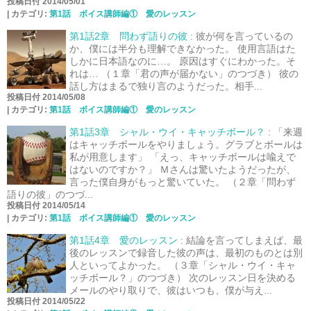
投稿日付 2014/05/01
|
カテゴリ:
第1話 ボイス講師編① 愛のレッスン
第1話2章 問わず語りの彼
:
彼が何を言っているの
か、僕には半分も理解できなかった。 使用言語はた
しかに日本語なのに…。 原因はすぐにわかった。そ
れは… （１章「君の声が届かない」のつづき） 彼の
話し方はまるで独り言のようだった。相手...
投稿日付 2014/05/08
|
カテゴリ:
第1話 ボイス講師編① 愛のレッスン
第1話3章 シャル・ウイ・キャッチボール？
:
「来週
はキャッチボールをやりましょう。グラブとボールは
私が用意します」 「えっ、キャッチボールは喩えで
はないのですか？」 Ｍさんは驚いたようだったが、
言った僕自身がもっと驚いていた。 （２章「問わず
語りの彼」のつづ...
投稿日付 2014/05/14
|
カテゴリ:
第1話 ボイス講師編① 愛のレッスン
第1話4章 愛のレッスン
:
結論を言ってしまえば、最
後のレッスンで録音した彼の声は、最初のものとは別
人といってよかった。 （３章「シャル・ウイ・キャ
ッチボール？」のつづき） 次のレッスン日を決める
メールのやり取りで、彼はいつも、僕が与え...
投稿日付 2014/05/22