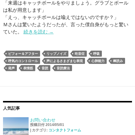
「来週はキャッチボールをやりましょう。グラブとボール
は私が用意します」
「えっ、キャッチボールは喩えではないのですか？」
Ｍさんは驚いたようだったが、言った僕自身がもっと驚い
ていた。
続きを読む
→
ビフォー＆アフター
リップノイズ
吃音症
呼吸
呼気のコントロール
声によるさまざまな表現
心肺能力
棒読み
発声
表情筋
音読
音読療法
人気記事
お問い合わせ
投稿日付 2014/05/01
|
カテゴリ:
コンタクトフォーム