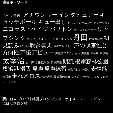
注目キーワード
アナウンサー
インタビュアー
キ
「声」の重要性
ャッチボール
キュー出し
セルフトレーニング
ナレーション
ニコラス・ケイジ
バリトン
リッ
ボイストレーナー
丹田
プシンク
初
リップノイズ
レッスンカリキュラム
付属養成所
見読み
吹き替え
声の収束性と
吃音症
声のプレイヤー
方向性
声優デビュー
声優プロダクション
声優界
声分析
声診断
太宰治
朗読
根岸森林公園
届く声
心肺能力
愛
所属声優
横浜港
滑舌
発声
発声練習
表情筋
自己完結した喋り
走れメロス
読唇術
音読療法
養成所の講師
１ヵ月で声が良くなる
ＣＭナ
レーション
にほんブログ村