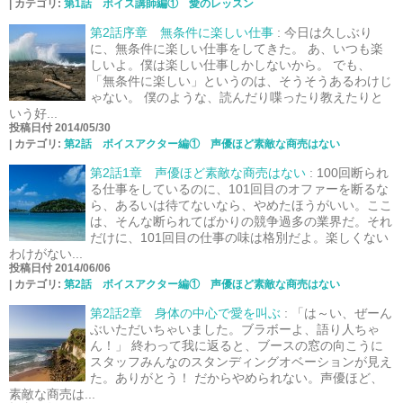
|
カテゴリ:
第1話 ボイス講師編① 愛のレッスン
第2話序章 無条件に楽しい仕事
:
今日は久しぶり
に、無条件に楽しい仕事をしてきた。 あ、いつも楽
しいよ。僕は楽しい仕事しかしないから。 でも、
「無条件に楽しい」というのは、そうそうあるわけじ
ゃない。 僕のような、読んだり喋ったり教えたりと
いう好...
投稿日付 2014/05/30
|
カテゴリ:
第2話 ボイスアクター編① 声優ほど素敵な商売はない
第2話1章 声優ほど素敵な商売はない
:
100回断られ
る仕事をしているのに、101回目のオファーを断るな
ら、あるいは待てないなら、やめたほうがいい。ここ
は、そんな断られてばかりの競争過多の業界だ。それ
だけに、101回目の仕事の味は格別だよ。楽しくない
わけがない...
投稿日付 2014/06/06
|
カテゴリ:
第2話 ボイスアクター編① 声優ほど素敵な商売はない
第2話2章 身体の中心で愛を叫ぶ
:
「は～い、ぜーん
ぶいただいちゃいました。ブラボーよ、語り人ちゃ
ん！」 終わって我に返ると、ブースの窓の向こうに
スタッフみんなのスタンディングオベーションが見え
た。ありがとう！ だからやめられない。声優ほど、
素敵な商売は...