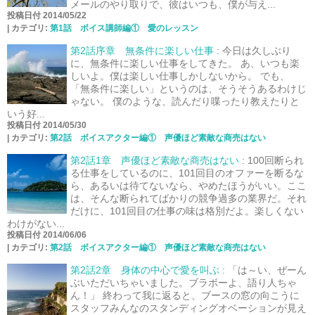
メールのやり取りで、彼はいつも、僕が与え...
投稿日付 2014/05/22
|
カテゴリ:
第1話 ボイス講師編① 愛のレッスン
第2話序章 無条件に楽しい仕事
:
今日は久しぶり
に、無条件に楽しい仕事をしてきた。 あ、いつも楽
しいよ。僕は楽しい仕事しかしないから。 でも、
「無条件に楽しい」というのは、そうそうあるわけじ
ゃない。 僕のような、読んだり喋ったり教えたりと
いう好...
投稿日付 2014/05/30
|
カテゴリ:
第2話 ボイスアクター編① 声優ほど素敵な商売はない
第2話1章 声優ほど素敵な商売はない
:
100回断られ
る仕事をしているのに、101回目のオファーを断るな
ら、あるいは待てないなら、やめたほうがいい。ここ
は、そんな断られてばかりの競争過多の業界だ。それ
だけに、101回目の仕事の味は格別だよ。楽しくない
わけがない...
投稿日付 2014/06/06
|
カテゴリ:
第2話 ボイスアクター編① 声優ほど素敵な商売はない
第2話2章 身体の中心で愛を叫ぶ
:
「は～い、ぜーん
ぶいただいちゃいました。ブラボーよ、語り人ちゃ
ん！」 終わって我に返ると、ブースの窓の向こうに
スタッフみんなのスタンディングオベーションが見え