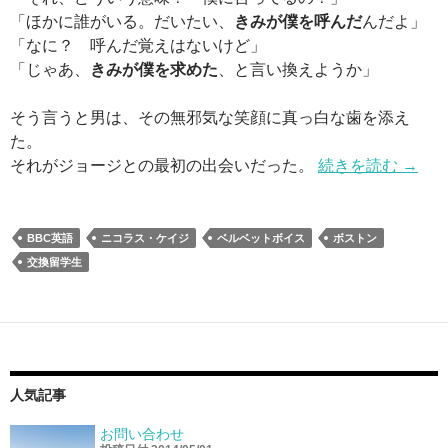
「ほかに誰がいる。だいたい、
きみが僕を呼んだ
んだよ」
「なに？ 呼んだ覚えはないけど」
「じゃあ、
きみが僕を求めた
、と言い換えようか」
そう言うと男は、その無邪気な笑顔に真っ白な歯を添え
た。
それがジョージとの最初の出会いだった。
続きを読む
→
BBC英語
ニコラス・ケイジ
ベルベットボイス
ボストン
交換留学生
人気記事
お問い合わせ