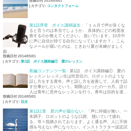
投稿日付 2014/05/01
|
カテゴリ:
コンタクトフォーム
第1話序章 ボイス講師誕生
:
「１ヵ月で声が良くな
ると言うのは本当でしょうか。 具体的にどの程度改
善するのか教えてください。 急いでいます。10月中
に声に自信が持てる自分になっていますか？」 こん
なメールが届いたのは、ときおり夏が未練がましく
顏...
投稿日付 2014/05/01
|
カテゴリ:
第1話 ボイス講師編① 愛のレッスン
長編コンテンツ一覧
:
第1話 ボイス講師編① 愛の
レッスン レッスン生は吃音症の、ロボットのような
話し方をする青年。声と話し方を改善して、人前で話
す仕事がしたいという。期限はたったの一カ月。語り
人は青年に意外なレッスンを行う。青年は目的を達...
投稿日付 2014/05/01
|
カテゴリ:
目次
第1話1章 君の声が届かない
:
「声に抑揚が無い、一
本調子、ロボットのような口調、 聴いていて疲れ
る、等々指摘されております。よく通る声、人に不快
感を与えない声になりたい。インストラクター認定試