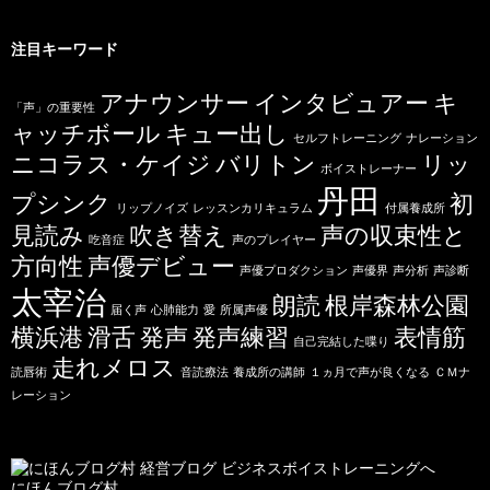
注目キーワード
アナウンサー
インタビュアー
キ
「声」の重要性
ャッチボール
キュー出し
セルフトレーニング
ナレーション
ニコラス・ケイジ
バリトン
リッ
ボイストレーナー
丹田
プシンク
初
リップノイズ
レッスンカリキュラム
付属養成所
見読み
吹き替え
声の収束性と
吃音症
声のプレイヤー
方向性
声優デビュー
声優プロダクション
声優界
声分析
声診断
太宰治
朗読
根岸森林公園
届く声
心肺能力
愛
所属声優
横浜港
滑舌
発声
発声練習
表情筋
自己完結した喋り
走れメロス
読唇術
音読療法
養成所の講師
１ヵ月で声が良くなる
ＣＭナ
レーション
にほんブログ村