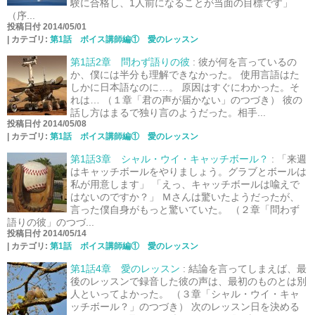
験に合格し、1人前になることが当面の目標です」
（序...
投稿日付 2014/05/01
|
カテゴリ:
第1話 ボイス講師編① 愛のレッスン
第1話2章 問わず語りの彼
:
彼が何を言っているの
か、僕には半分も理解できなかった。 使用言語はた
しかに日本語なのに…。 原因はすぐにわかった。そ
れは… （１章「君の声が届かない」のつづき） 彼の
話し方はまるで独り言のようだった。相手...
投稿日付 2014/05/08
|
カテゴリ:
第1話 ボイス講師編① 愛のレッスン
第1話3章 シャル・ウイ・キャッチボール？
:
「来週
はキャッチボールをやりましょう。グラブとボールは
私が用意します」 「えっ、キャッチボールは喩えで
はないのですか？」 Ｍさんは驚いたようだったが、
言った僕自身がもっと驚いていた。 （２章「問わず
語りの彼」のつづ...
投稿日付 2014/05/14
|
カテゴリ:
第1話 ボイス講師編① 愛のレッスン
第1話4章 愛のレッスン
:
結論を言ってしまえば、最
後のレッスンで録音した彼の声は、最初のものとは別
人といってよかった。 （３章「シャル・ウイ・キャ
ッチボール？」のつづき） 次のレッスン日を決める